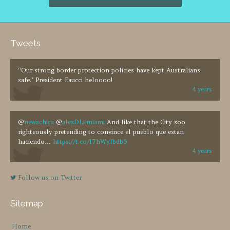
Tweets
“Our strong border protection policies have kept Australians
safe." President Faucci heloooo!
4 years
@
newschica
@
alexDLPmiami
And like that the City soo
righteously pretending to convince el pueblo que estan
haciendo…
https://t.co/l7hWylbdb6
4 years
Follow us on Twitter
Sitemap
Home