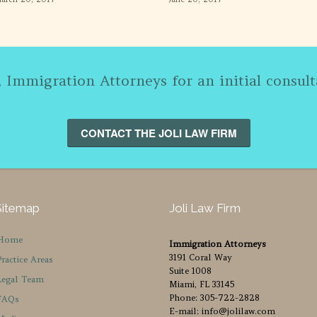
, Immigration Attorneys for an initial consult
CONTACT THE JOLI LAW FIRM
Sitemap
Joli Law Firm
Home
Immigration Attorneys
3191 Coral Way
Practice Areas
Suite 1008
Legal Team
Miami, FL 33145
Phone: 305-722-2828
FAQs
E-mail: info@jolilaw.com