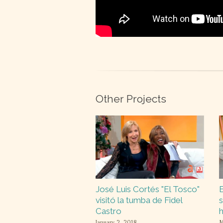
Other Projects
José Luis Cortés "El Tosco"
E
visitó la tumba de Fidel
s
Castro
h
January 2, 2018
M