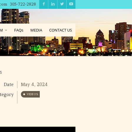
.com
305-722-2828
AM
FAQs
MEDIA
CONTACT US
s
Date
May 4, 2024
tegory
VIDEOS