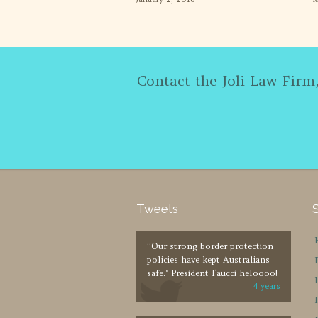
Contact the Joli Law Firm
Tweets
“Our strong border protection
policies have kept Australians
safe." President Faucci heloooo!
4 years