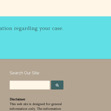
ation regarding your case.
Search Our Site
Disclaimer
This web site is designed for general
information only. The information